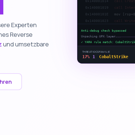
0x14000101E
mov [rsp+
0x140001023
call Writ
0x140001028
test eax,
0x14000102A
jz loc_14
sere Experten
✓ YARA rule match: CobaltStri
hes Reverse
Anti-debug check bypassed
z
und umsetzbare
Extracting C2 configuration..
Unpacking UPX layer...
THREAT
IOCS
FAMILIE
25
%
2
CobaltStrike
ahren