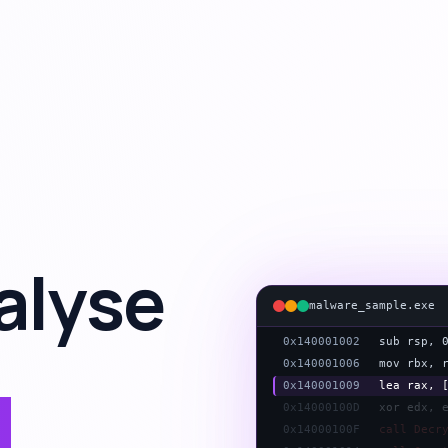
alyse
0x140001000
push rbx
0x140001002
sub rsp, 
malware_sample.exe
0x140001006
mov rbx, 
0x140001009
lea rax, 
0x14000100D
xor edx, 
0x14000100F
call Decr
g
0x140001014
call Crea
0x140001019
call Inte