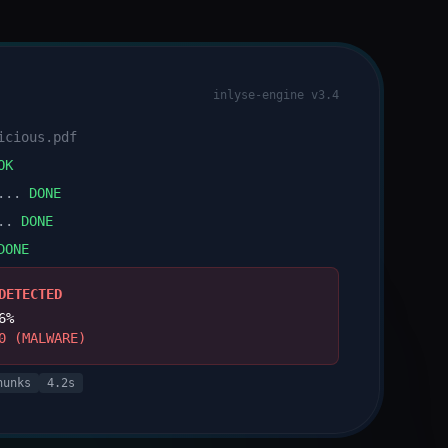
inlyse-engine v3.4
icious.pdf
OK
...
DONE
..
DONE
DONE
DETECTED
6%
0 (MALWARE)
hunks
4.2s