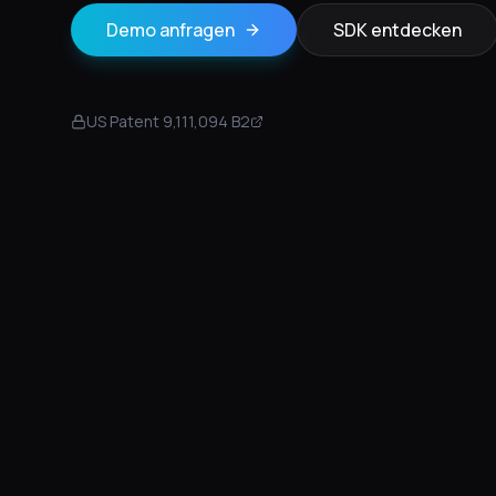
Demo anfragen
SDK entdecken
US Patent 9,111,094 B2