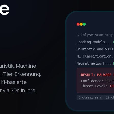
te
$ inlyse scan susp
Loading models...
Heuristic analysis
ML classification.
Neural network...
ristik, Machine
i-Tier-Erkennung,
RESULT: MALWARE 
 KI-basierte
Confidence:
98.3
Threat Level:
10
 via SDK in Ihre
5 classifiers
12 c